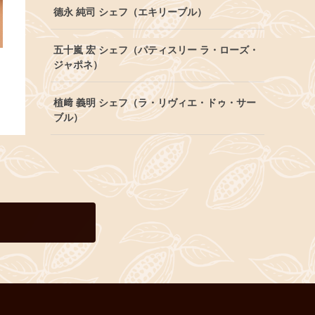
德永 純司 シェフ（エキリーブル）
五十嵐 宏 シェフ（パティスリー ラ・ローズ・
ジャポネ）
植﨑 義明 シェフ（ラ・リヴィエ・ドゥ・サー
ブル）