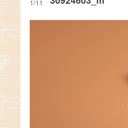
30924603_m
1/11