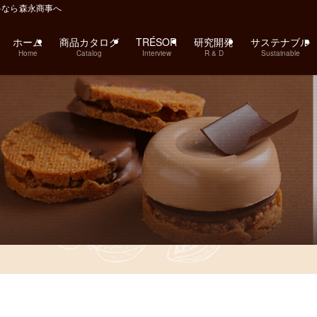
料なら森永商事へ
ホーム
商品カタログ
TRÉSOR
研究開発
サステナブル
Home
Catalog
Interview
R & D
Sustainable