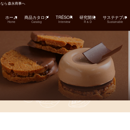
料なら森永商事へ
ホーム
商品カタログ
TRÉSOR
研究開発
サステナブル
Home
Catalog
Interview
R & D
Sustainable