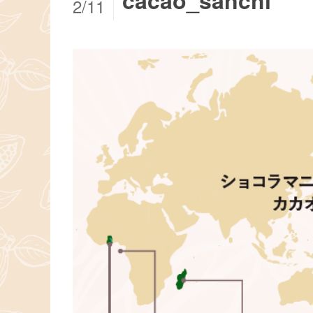
cacao_sanchi
2/11