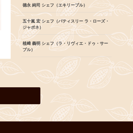
德永 純司 シェフ（エキリーブル）
五十嵐 宏 シェフ（パティスリー ラ・ローズ・
ジャポネ）
植﨑 義明 シェフ（ラ・リヴィエ・ドゥ・サー
ブル）