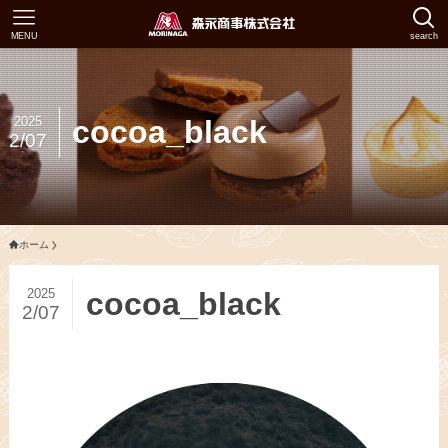
MENU
search
2025
cocoa_black
2/07
ホーム
2025
cocoa_black
2/07