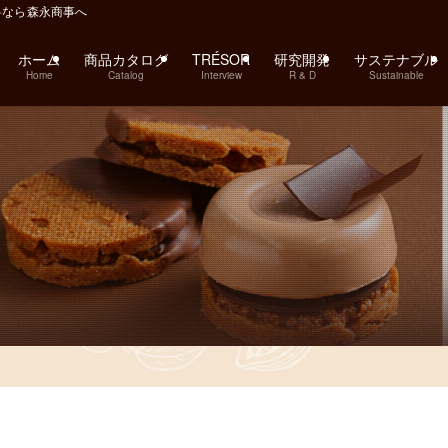
料なら森永商事へ
ホーム
商品カタログ
TRÉSOR
研究開発
サステナブル
Home
Catalog
Interview
R & D
Sustainable