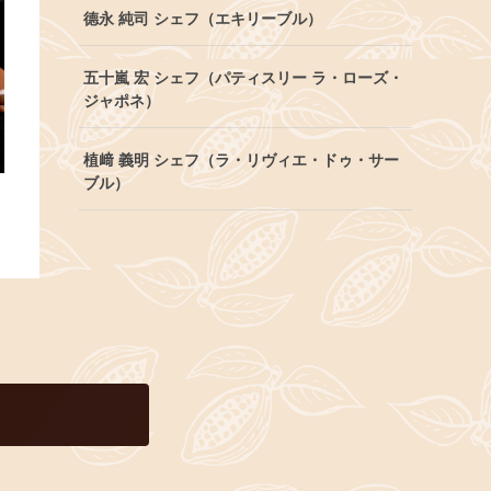
德永 純司 シェフ（エキリーブル）
五十嵐 宏 シェフ（パティスリー ラ・ローズ・
ジャポネ）
植﨑 義明 シェフ（ラ・リヴィエ・ドゥ・サー
ブル）