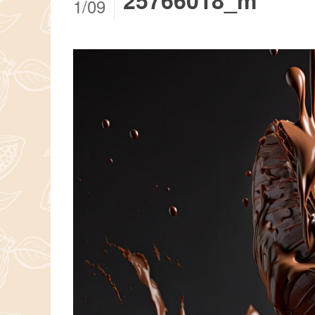
25766018_m
1/09