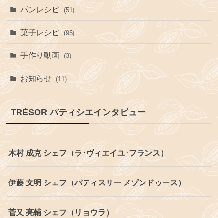
パンレシピ
(51)
菓子レシピ
(95)
手作り動画
(3)
お知らせ
(11)
TRÉSOR パティシエインタビュー
木村 成克 シェフ（ラ･ヴィエイユ･フランス）
伊藤 文明 シェフ（パティスリー メゾンドゥース）
菅又 亮輔 シェフ（リョウラ）