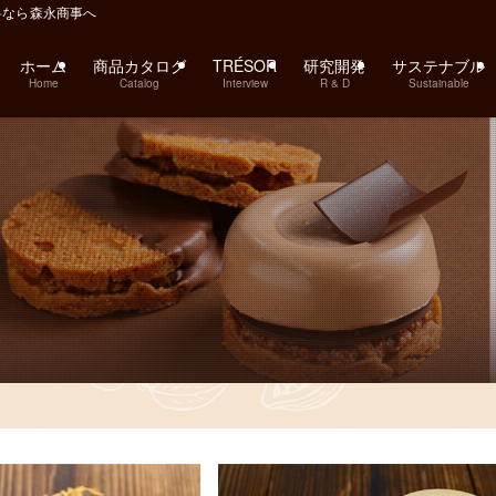
料なら森永商事へ
ホーム
商品カタログ
TRÉSOR
研究開発
サステナブル
Home
Catalog
Interview
R & D
Sustainable