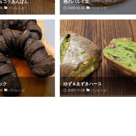
ョコラあんぱん
桜のパルミエ
26
パンレシピ
2026-02-26
パンレシピ
ック
ゆず＆あずきハース
26
パンレシピ
2025-11-28
パンレシピ