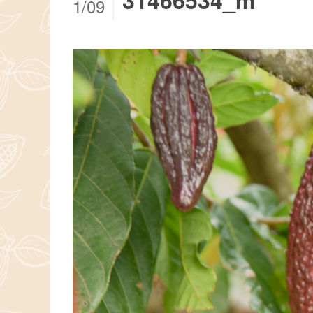
31466534_m
1/09