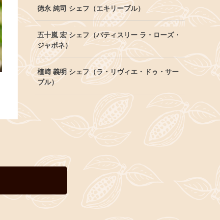
德永 純司 シェフ（エキリーブル）
五十嵐 宏 シェフ（パティスリー ラ・ローズ・
ジャポネ）
植﨑 義明 シェフ（ラ・リヴィエ・ドゥ・サー
ブル）