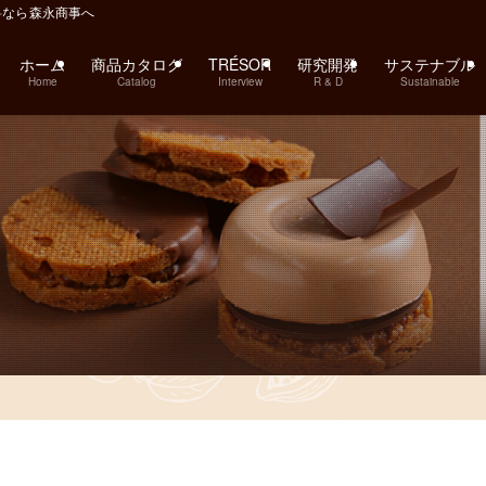
料なら森永商事へ
ホーム
商品カタログ
TRÉSOR
研究開発
サステナブル
Home
Catalog
Interview
R & D
Sustainable