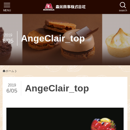
MENU
search
2019
AngeClair_top
6/05
ホーム
2019
AngeClair_top
6/05