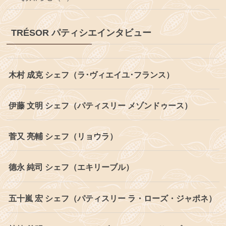
TRÉSOR パティシエインタビュー
木村 成克 シェフ（ラ･ヴィエイユ･フランス）
伊藤 文明 シェフ（パティスリー メゾンドゥース）
菅又 亮輔 シェフ（リョウラ）
德永 純司 シェフ（エキリーブル）
五十嵐 宏 シェフ（パティスリー ラ・ローズ・ジャポネ）