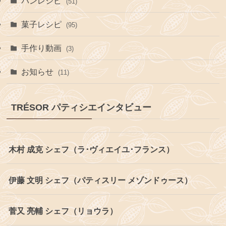
パンレシピ
(51)
菓子レシピ
(95)
手作り動画
(3)
お知らせ
(11)
TRÉSOR パティシエインタビュー
木村 成克 シェフ（ラ･ヴィエイユ･フランス）
伊藤 文明 シェフ（パティスリー メゾンドゥース）
菅又 亮輔 シェフ（リョウラ）