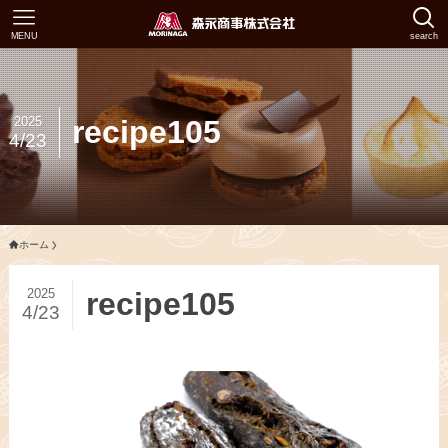
MENU
search
2025
recipe105
4/23
ホーム
2025
recipe105
4/23