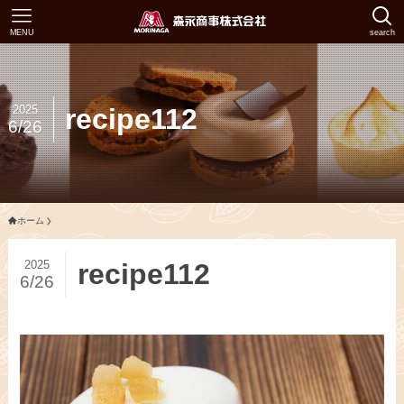
MENU
search
2025
recipe112
6/26
ホーム
2025
recipe112
6/26