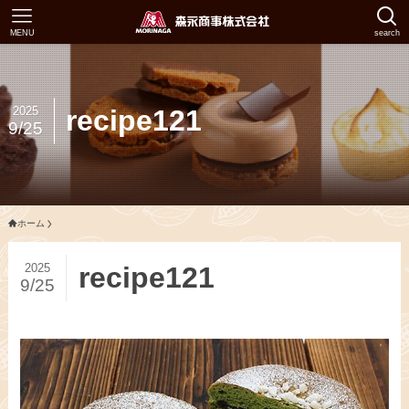
MENU
search
2025
recipe121
9/25
ホーム
2025
recipe121
9/25