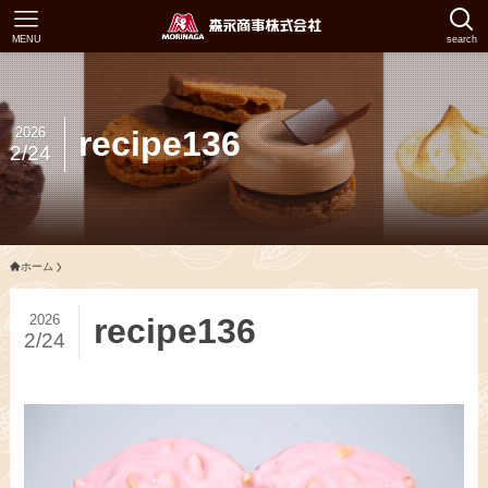
MENU
search
2026
recipe136
2/24
ホーム
2026
recipe136
2/24