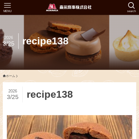
MENU
search
2026
recipe138
3/25
ホーム
2026
recipe138
3/25