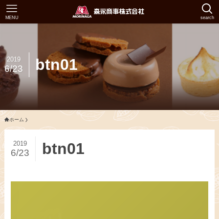
MENU
search
2019
btn01
6/23
ホーム
2019
btn01
6/23