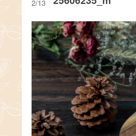
25606235_m
2/13