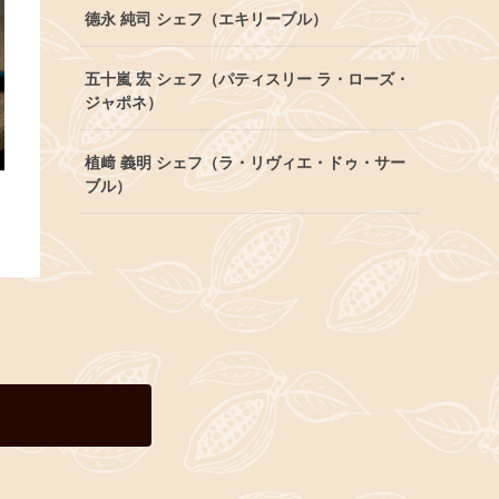
德永 純司 シェフ（エキリーブル）
五十嵐 宏 シェフ（パティスリー ラ・ローズ・
ジャポネ）
植﨑 義明 シェフ（ラ・リヴィエ・ドゥ・サー
ブル）