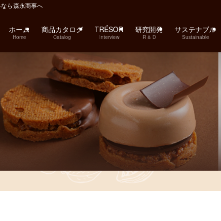
料なら森永商事へ
ホーム
商品カタログ
TRÉSOR
研究開発
サステナブル
Home
Catalog
Interview
R & D
Sustainable