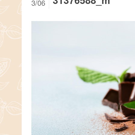
31376588_m
3/06