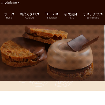
料なら森永商事へ
ホーム
商品カタログ
TRÉSOR
研究開発
サステナブル
Home
Catalog
Interview
R & D
Sustainable