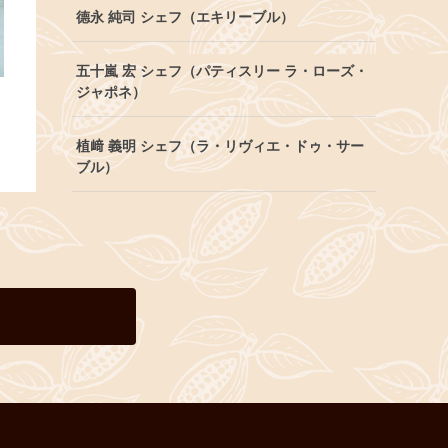
德永 純司 シェフ（エキリーブル）
五十嵐 宏 シェフ（パティスリー ラ・ローズ・
ジャポネ）
植﨑 義明 シェフ（ラ・リヴィエ・ドゥ・サー
ブル）