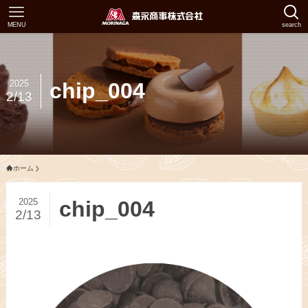
MENU
search
2025
chip_004
2/13
ホーム
2025
chip_004
2/13