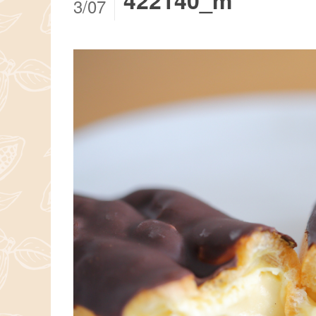
422140_m
3/07