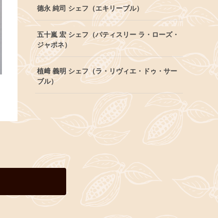
德永 純司 シェフ（エキリーブル）
五十嵐 宏 シェフ（パティスリー ラ・ローズ・
ジャポネ）
植﨑 義明 シェフ（ラ・リヴィエ・ドゥ・サー
ブル）