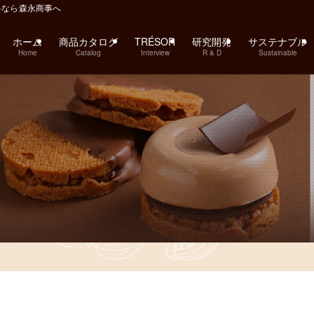
料なら森永商事へ
ホーム
商品カタログ
TRÉSOR
研究開発
サステナブル
Home
Catalog
Interview
R & D
Sustainable