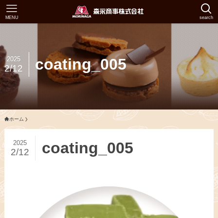
MENU
search
2025
coating_005
2/12
ホーム
2025
coating_005
2/12