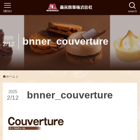
MENU
search
2025
bnner_couverture
2/12
ホーム
2025
bnner_couverture
2/12