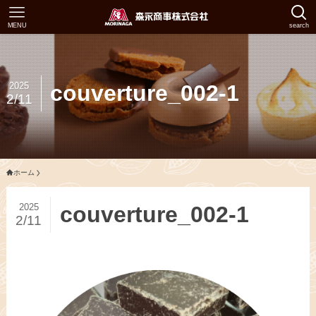
MENU
search
2025
couverture_002-1
2/11
ホーム
2025
couverture_002-1
2/11