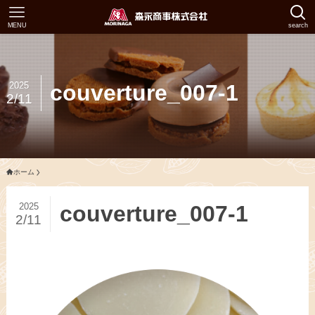
MENU
search
2025
couverture_007-1
2/11
ホーム
2025
couverture_007-1
2/11