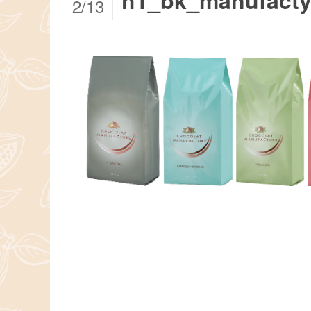
h1_bk_manufacty
2/13