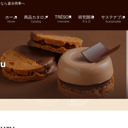
料なら森永商事へ
ホーム
商品カタログ
TRÉSOR
研究開発
サステナブル
Home
Catalog
Interview
R & D
Sustainable
ru