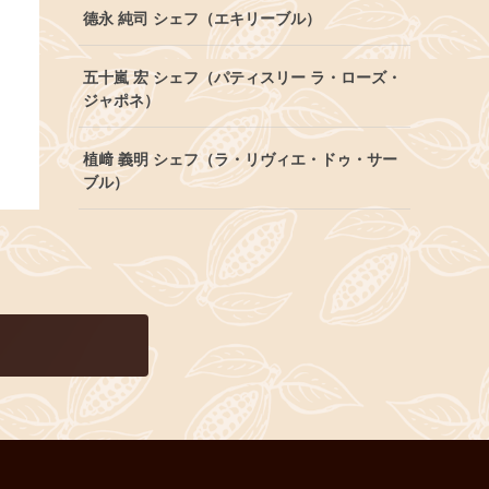
德永 純司 シェフ（エキリーブル）
五十嵐 宏 シェフ（パティスリー ラ・ローズ・
ジャポネ）
植﨑 義明 シェフ（ラ・リヴィエ・ドゥ・サー
ブル）