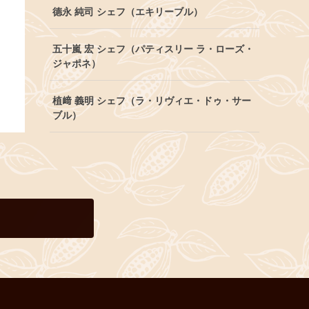
德永 純司 シェフ（エキリーブル）
五十嵐 宏 シェフ（パティスリー ラ・ローズ・
ジャポネ）
植﨑 義明 シェフ（ラ・リヴィエ・ドゥ・サー
ブル）