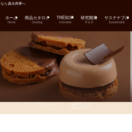
料なら森永商事へ
ホーム
商品カタログ
TRÉSOR
研究開発
サステナブル
Home
Catalog
Interview
R & D
Sustainable