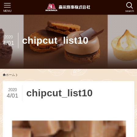
MENU
search
2020
chipcut_list10
4/01
ホーム
2020
chipcut_list10
4/01