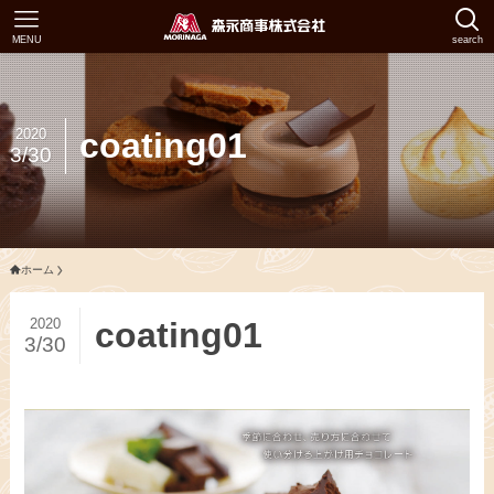
MENU
search
2020
coating01
3/30
ホーム
2020
coating01
3/30