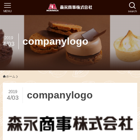
MENU
search
2019
companylogo
4/03
ホーム
2019
companylogo
4/03