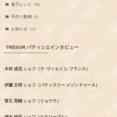
菓子レシピ
(95)
手作り動画
(3)
お知らせ
(11)
TRÉSOR パティシエインタビュー
木村 成克 シェフ（ラ･ヴィエイユ･フランス）
伊藤 文明 シェフ（パティスリー メゾンドゥース）
菅又 亮輔 シェフ（リョウラ）
德永 純司 シェフ（エキリーブル）