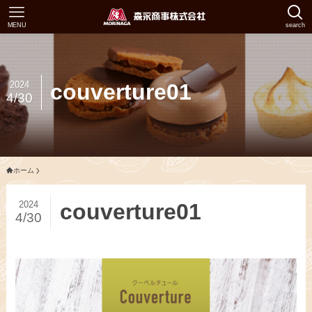
MENU
search
2024
couverture01
4/30
ホーム
2024
couverture01
4/30