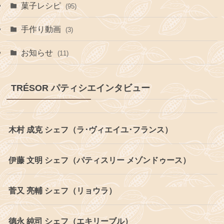
菓子レシピ
(95)
手作り動画
(3)
お知らせ
(11)
TRÉSOR パティシエインタビュー
木村 成克 シェフ（ラ･ヴィエイユ･フランス）
伊藤 文明 シェフ（パティスリー メゾンドゥース）
菅又 亮輔 シェフ（リョウラ）
德永 純司 シェフ（エキリーブル）