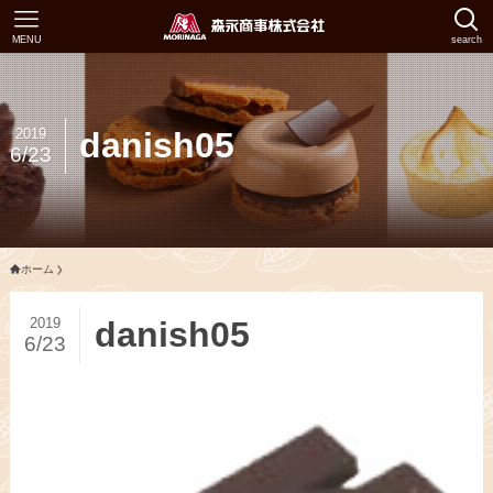
MENU
search
2019
danish05
6/23
ホーム
2019
danish05
6/23