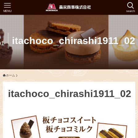
MENU
search
9
itachoco_chirashi1911_02
01
ホーム
itachoco_chirashi1911_02
1