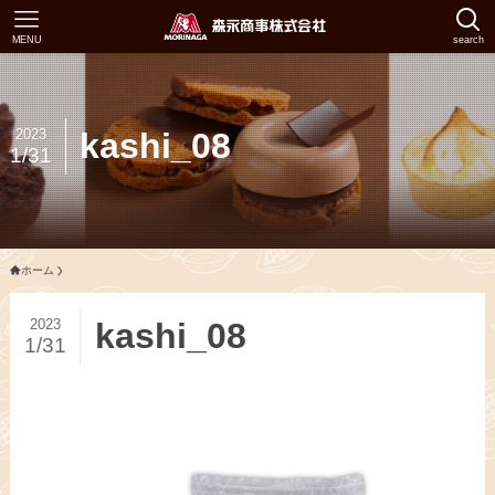
MENU
search
2023
kashi_08
1/31
ホーム
2023
kashi_08
1/31