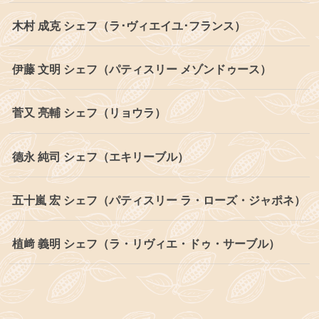
木村 成克 シェフ（ラ･ヴィエイユ･フランス）
伊藤 文明 シェフ（パティスリー メゾンドゥース）
菅又 亮輔 シェフ（リョウラ）
德永 純司 シェフ（エキリーブル）
五十嵐 宏 シェフ（パティスリー ラ・ローズ・ジャポネ）
植﨑 義明 シェフ（ラ・リヴィエ・ドゥ・サーブル）