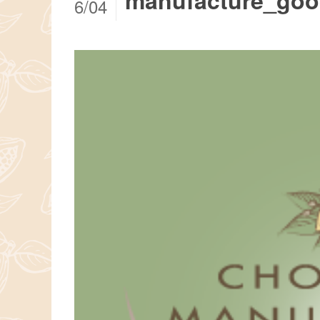
manufacture_go
6/04