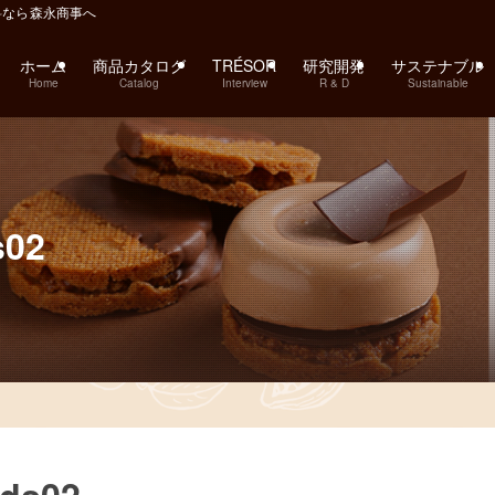
料なら森永商事へ
ホーム
商品カタログ
TRÉSOR
研究開発
サステナブル
Home
Catalog
Interview
R & D
Sustainable
s02