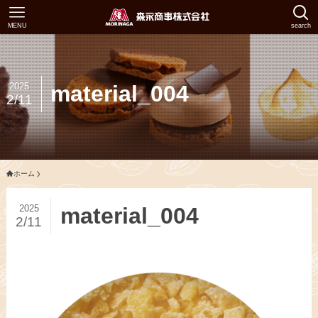
MENU
search
2025
material_004
2/11
ホーム
2025
material_004
2/11