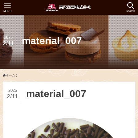
MENU
search
2025
material_007
2/11
ホーム
2025
material_007
2/11