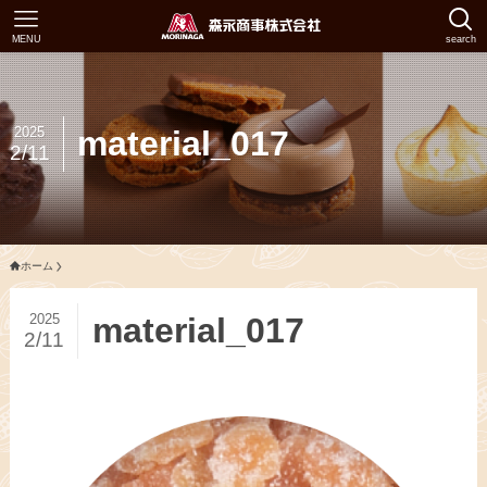
MENU
search
2025
material_017
2/11
ホーム
2025
material_017
2/11