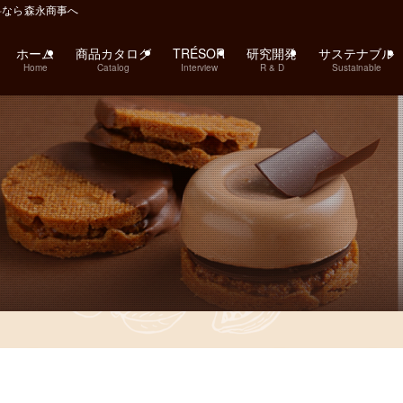
料なら森永商事へ
ホーム
商品カタログ
TRÉSOR
研究開発
サステナブル
Home
Catalog
Interview
R & D
Sustainable