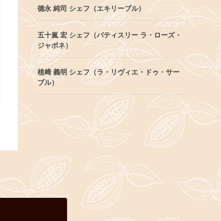
德永 純司 シェフ（エキリーブル）
五十嵐 宏 シェフ（パティスリー ラ・ローズ・
ジャポネ）
植﨑 義明 シェフ（ラ・リヴィエ・ドゥ・サー
ブル）