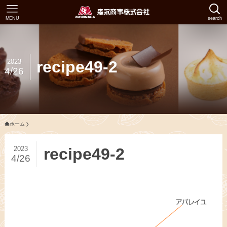
MENU
search
2023
recipe49-2
4/26
ホーム
2023
recipe49-2
4/26