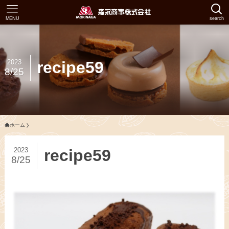
MENU
search
2023
recipe59
8/25
ホーム
2023
recipe59
8/25