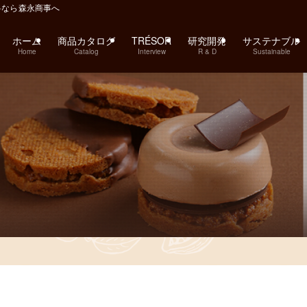
料なら森永商事へ
ホーム
商品カタログ
TRÉSOR
研究開発
サステナブル
Home
Catalog
Interview
R & D
Sustainable