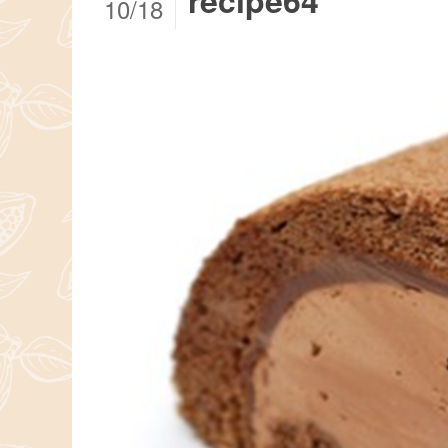
recipe64
10/18