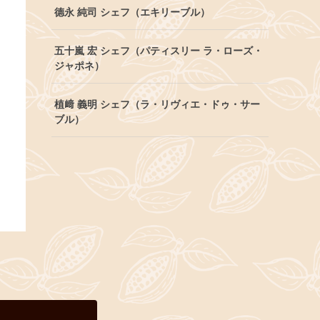
德永 純司 シェフ（エキリーブル）
五十嵐 宏 シェフ（パティスリー ラ・ローズ・
ジャポネ）
植﨑 義明 シェフ（ラ・リヴィエ・ドゥ・サー
ブル）