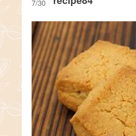
recipe84
7/30