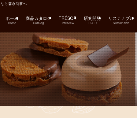
料なら森永商事へ
ホーム
商品カタログ
TRÉSOR
研究開発
サステナブル
Home
Catalog
Interview
R & D
Sustainable