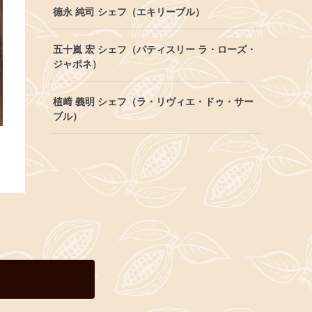
德永 純司 シェフ（エキリーブル）
五十嵐 宏 シェフ（パティスリー ラ・ローズ・
ジャポネ）
植﨑 義明 シェフ（ラ・リヴィエ・ドゥ・サー
ブル）