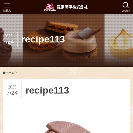
MENU
search
2025
recipe113
7/24
ホーム
2025
recipe113
7/24