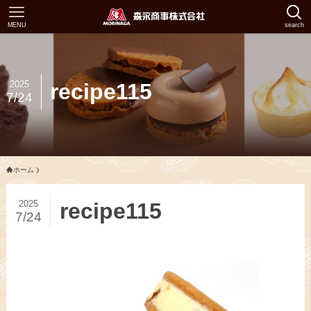
MENU
search
2025
recipe115
7/24
ホーム
2025
recipe115
7/24