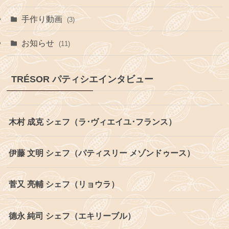
手作り動画
(3)
お知らせ
(11)
TRÉSOR パティシエインタビュー
木村 成克 シェフ（ラ･ヴィエイユ･フランス）
伊藤 文明 シェフ（パティスリー メゾンドゥース）
菅又 亮輔 シェフ（リョウラ）
德永 純司 シェフ（エキリーブル）