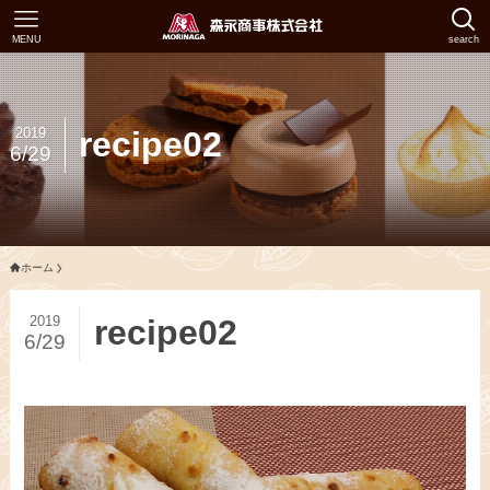
MENU
search
2019
recipe02
6/29
ホーム
2019
recipe02
6/29