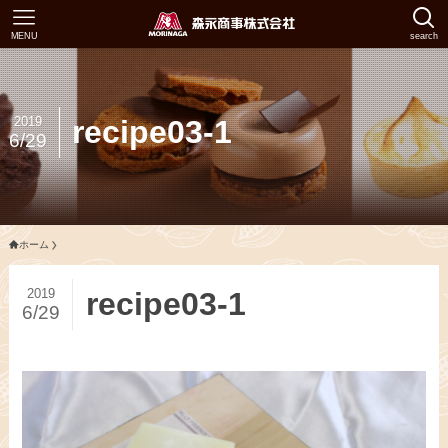
MENU
search
2019
recipe03-1
6/29
ホーム
2019
recipe03-1
6/29