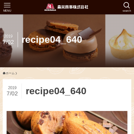
MENU
search
2019
recipe04_640
7/02
ホーム
2019
recipe04_640
7/02