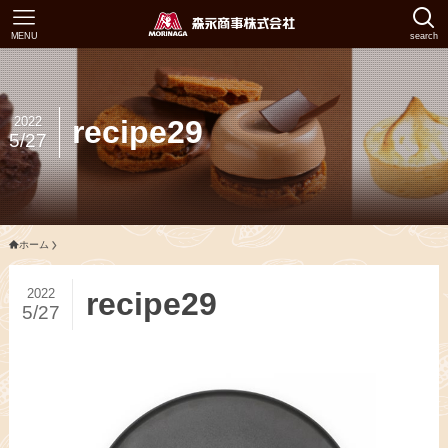
MENU
search
2022
recipe29
5/27
ホーム
2022
recipe29
5/27