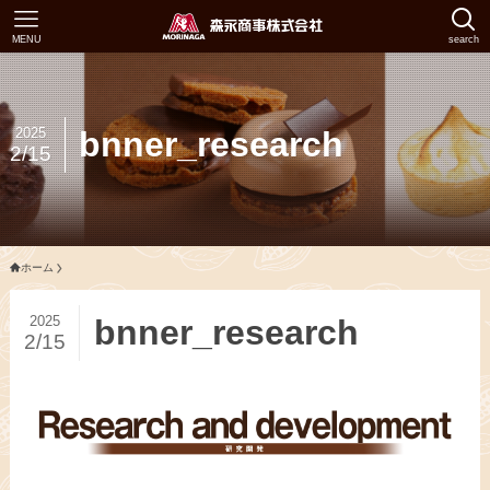
MENU
search
2025
bnner_research
2/15
ホーム
2025
bnner_research
2/15