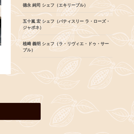
德永 純司 シェフ（エキリーブル）
五十嵐 宏 シェフ（パティスリー ラ・ローズ・
ジャポネ）
植﨑 義明 シェフ（ラ・リヴィエ・ドゥ・サー
ブル）