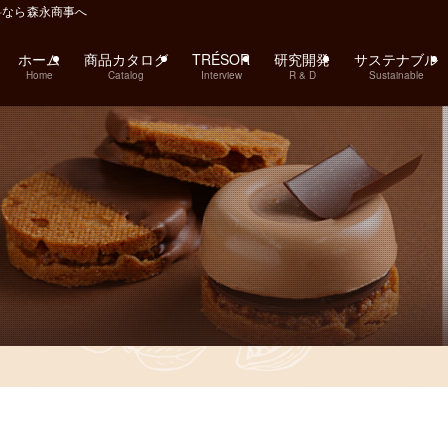
料なら森永商事へ
ホーム
商品カタログ
TRÉSOR
研究開発
サステナブル
Home
Catalog
Interview
R & D
Sustainable