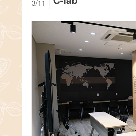
C-lab
3/11