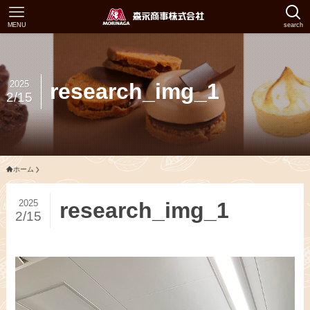
MENU
search
2025
research_img_1
2/15
ホーム
2025
research_img_1
2/15